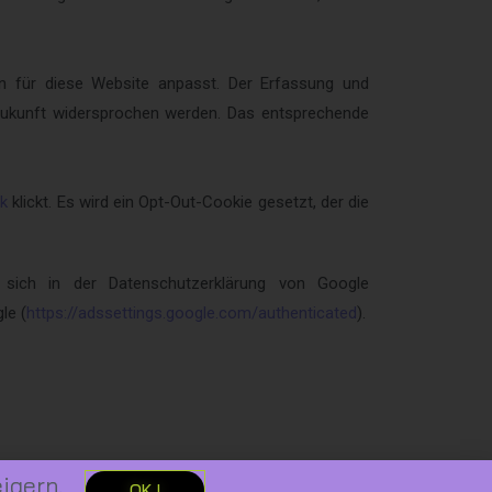
en für diese Website anpasst. Der Erfassung und
Zukunft widersprochen werden. Das entsprechende
nk
klickt. Es wird ein Opt-Out-Cookie gesetzt, der die
n sich in der Datenschutzerklärung von Google
le (
https://adssettings.google.com/authenticated
).
igern.
OK !