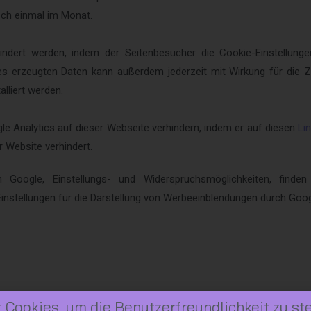
sch einmal im Monat.
indert werden, indem der Seitenbesucher die Cookie-Einstellung
es erzeugten Daten kann außerdem jederzeit mit Wirkung für die 
alliert werden.
e Analytics auf dieser Webseite verhindern, indem er auf diesen
Li
 Website verhindert.
 Google, Einstellungs- und Widerspruchsmöglichkeiten, finde
Einstellungen für die Darstellung von Werbeeinblendungen durch Goog
Cookies, um die Benutzerfreundlichkeit zu ste