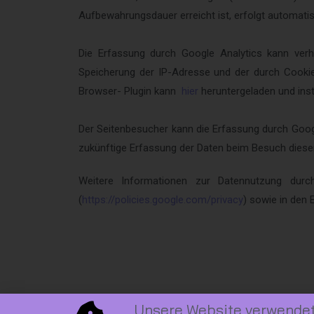
Aufbewahrungsdauer erreicht ist, erfolgt automati
Die Erfassung durch Google Analytics kann verh
Speicherung der IP-Adresse und der durch Cooki
Browser- Plugin kann
hier
heruntergeladen und inst
Der Seitenbesucher kann die Erfassung durch Googl
zukünftige Erfassung der Daten beim Besuch dieser
Weitere Informationen zur Datennutzung durch
(
https://policies.google.com/privacy
) sowie in den 
Unsere Website verwendet 